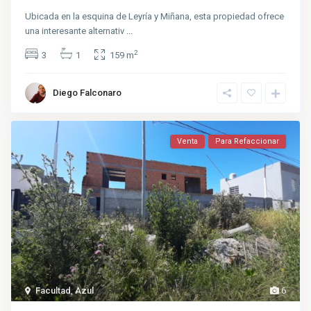
Ubicada en la esquina de Leyría y Miñana, esta propiedad ofrece
una interesante alternativ
...
2
3
1
159 m
Diego Falconaro
Venta
Para Refaccionar
Facultad
,
Azul
6