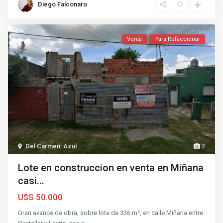
Diego Falconaro
Venta
Para Refaccionar
Del Carmen
,
Azul
2
Lote en construccion en venta en Miñana
casi...
U$S 50.000
Gran avance de obra, sobre lote de 336 m², en calle Miñana entre