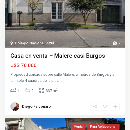
Colegio Nacional
,
Azul
6
Casa en venta – Malere casi Burgos
U$S 70.000
Propiedad ubicada sobre calle Malere, a metros de Burgos y a
tan solo 4 cuadras de la plaz
...
2
4
2
337 m
Diego Falconaro
Venta
Para Refaccionar