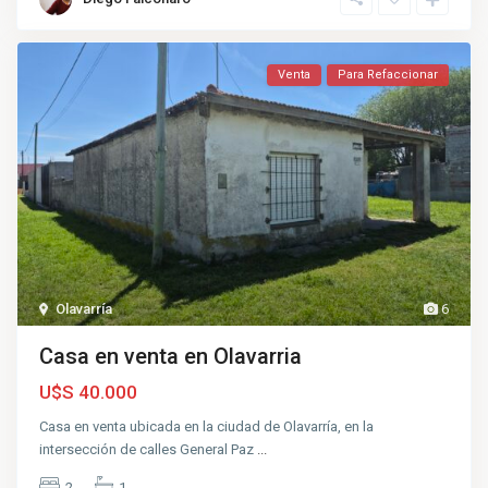
Venta
Para Refaccionar
Olavarría
6
Casa en venta en Olavarria
U$S 40.000
Casa en venta ubicada en la ciudad de Olavarría, en la
intersección de calles General Paz
...
2
1