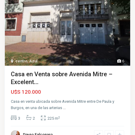
centro
,
Azul
6
Casa en Venta sobre Avenida Mitre –
Excelent...
U$S 120.000
Casa en venta ubicada sobre Avenida Mitre entre De Paula y
Burgos, en una de las arterias
...
2
3
2
225 m
Diego Falconaro