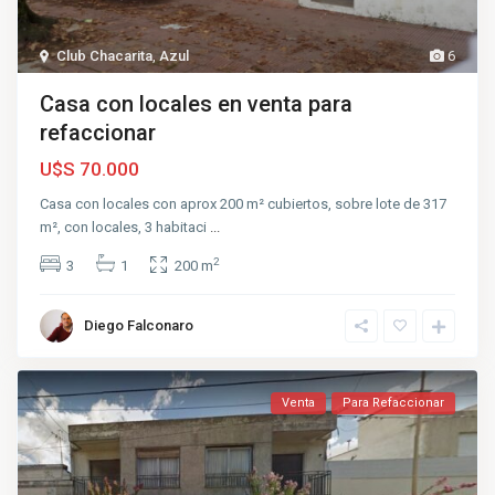
Club Chacarita
,
Azul
6
Casa con locales en venta para
refaccionar
U$S 70.000
Casa con locales con aprox 200 m² cubiertos, sobre lote de 317
m², con locales, 3 habitaci
...
2
3
1
200 m
Diego Falconaro
Venta
Para Refaccionar