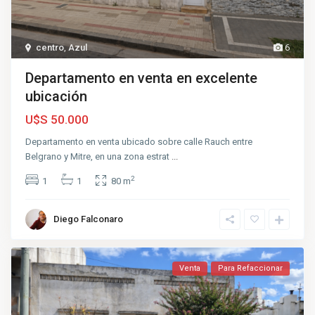
centro
,
Azul
6
Departamento en venta en excelente
ubicación
U$S 50.000
Departamento en venta ubicado sobre calle Rauch entre
Belgrano y Mitre, en una zona estrat
...
2
1
1
80 m
Diego Falconaro
Venta
Para Refaccionar