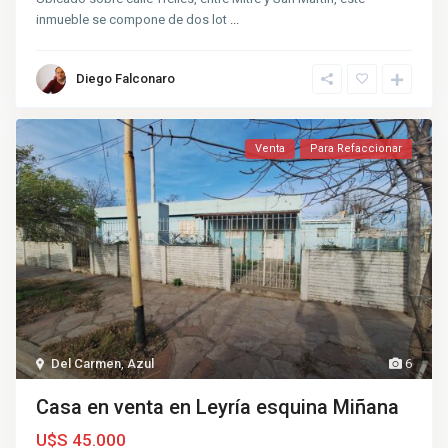
inmueble se compone de dos lot
...
Diego Falconaro
Venta
Para Refaccionar
Del Carmen
,
Azul
6
Casa en venta en Leyría esquina Miñana
U$S 45.000