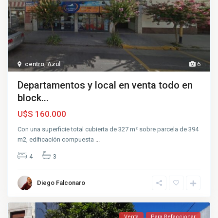
centro
,
Azul
6
Departamentos y local en venta todo en
block...
U$S 160.000
Con una superficie total cubierta de 327 m² sobre parcela de 394
m2, edificación compuesta
...
4
3
Diego Falconaro
Venta
Para Refaccionar