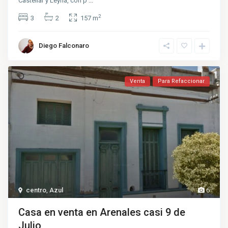
Castellar y Leyria, con p
...
2
3
2
157 m
Diego Falconaro
Venta
Para Refaccionar
centro
,
Azul
6
Casa en venta en Arenales casi 9 de
Julio