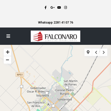
Whatsapp 2281 41 07 76
2
2
6
102