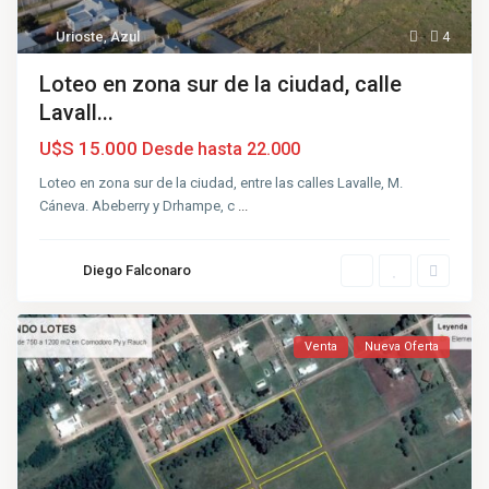
Urioste
,
Azul
4
Loteo en zona sur de la ciudad, calle
Lavall...
U$S 15.000
Desde hasta 22.000
Loteo en zona sur de la ciudad, entre las calles Lavalle, M.
Cáneva. Abeberry y Drhampe, c
...
Diego Falconaro
Venta
Nueva Oferta