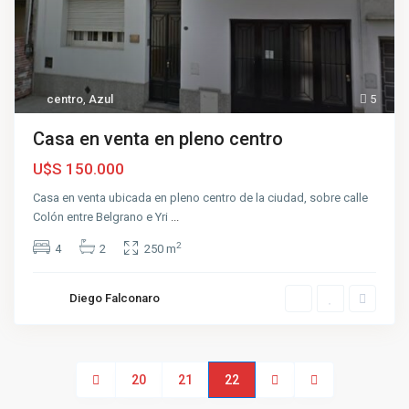
centro
,
Azul
5
Casa en venta en pleno centro
U$S 150.000
Casa en venta ubicada en pleno centro de la ciudad, sobre calle
Colón entre Belgrano e Yri
...
2
4
2
250 m
Diego Falconaro
20
21
22