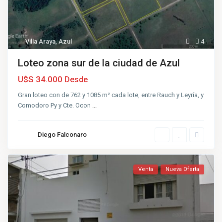
Villa Araya
,
Azul
4
Loteo zona sur de la ciudad de Azul
U$S 34.000
Desde
Gran loteo con de 762 y 1085 m² cada lote, entre Rauch y Leyría, y
Comodoro Py y Cte. Ocon
...
Diego Falconaro
Venta
Nueva Oferta