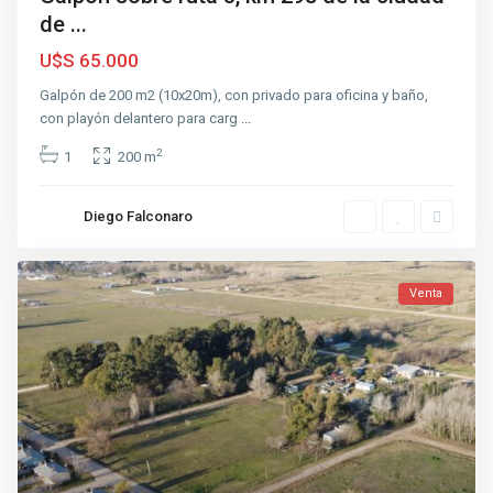
de ...
U$S 65.000
Galpón de 200 m2 (10x20m), con privado para oficina y baño,
con playón delantero para carg
...
2
1
200 m
Diego Falconaro
Venta