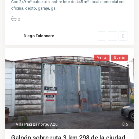
Con 249 m² cubiertos, sobre lote de 445 m², local comercial con
oficina, depto, garaje, ga
...
2
Diego Falconaro
Venta
Buena
Villa Piazza norte
,
Azul
5
Galpón sobre ruta 3, km 298 de la ciudad