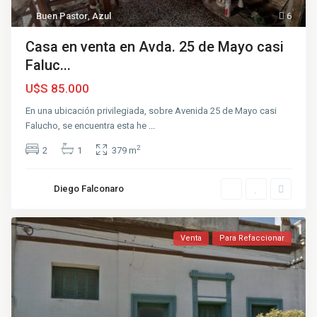
Buen Pastor
,
Azul
6
Casa en venta en Avda. 25 de Mayo casi
Faluc...
U$S 85.000
En una ubicación privilegiada, sobre Avenida 25 de Mayo casi
Falucho, se encuentra esta he
...
2
2
1
379 m
Diego Falconaro
Venta
Para Refaccionar