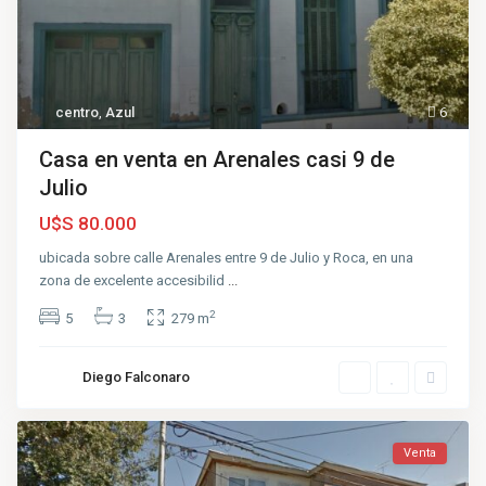
centro
,
Azul
6
Casa en venta en Arenales casi 9 de
Julio
U$S 80.000
ubicada sobre calle Arenales entre 9 de Julio y Roca, en una
zona de excelente accesibilid
...
2
5
3
279 m
Diego Falconaro
Venta